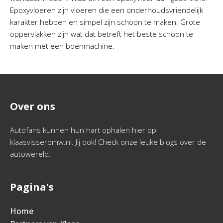
Epoxyvloeren zijn vloeren die een onderhoudsvriendelijk
karakter hebben en simpel zijn schoon te maken. Grote
oppervlakken zijn wat dat betreft het beste schoon te
maken met een boenmachine.
Over ons
Autofans kunnen hun hart ophalen hier op
klaasvisserbmw.nl. Jij ook! Check onze leuke blogs over de
autowereld.
Pagina's
Home